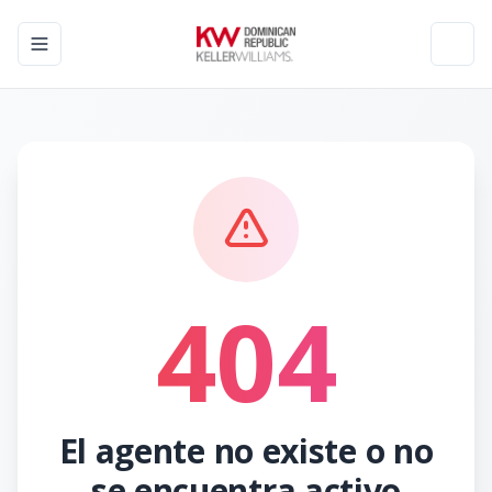
Toggle navigation menu
Toggl
404
El agente no existe o no
se encuentra activo